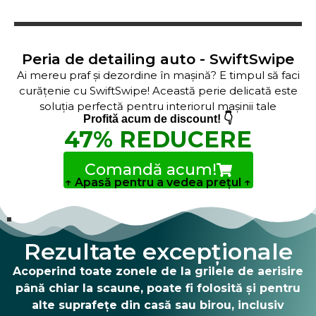
Peria de detailing auto - SwiftSwipe
Ai mereu praf și dezordine în mașină?
E timpul să faci
curățenie cu SwiftSwipe! Această perie delicată este
soluția perfectă pentru interiorul mașinii tale
👇
Profită acum de discount!
47% REDUCERE
Comandă acum!
↑ Apasă pentru a vedea prețul ↑
Rezultate excepționale
Acoperind toate zonele de la grilele de aerisire
până chiar la scaune,
poate fi folosită și pentru
alte suprafețe din casă sau birou, inclusiv